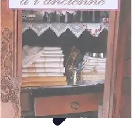
Mon CBD Pro
Achat et qualité
Utilisation du CBD
Achat
Utilisation
Tendances CBD
Mon CBD Pro