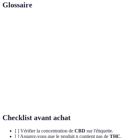
Glossaire
Terme
Définition
Cannabidiol, un cannabinoïde non
CBD
psychoactif dérivé du cannabis.
Tétrahydrocannabinol, un cannabinoïde
THC
psychoactif responsable des effets de la
marijuana.
Un système dans le corps qui régule divers
Système
processus physiologiques par l'interaction
endocannabinoïde
avec les cannabinoïdes.
Checklist avant achat
[ ] Vérifier la concentration de
CBD
sur l'étiquette.
[ ] Assurez-vous que le produit n contient pas de
THC
.