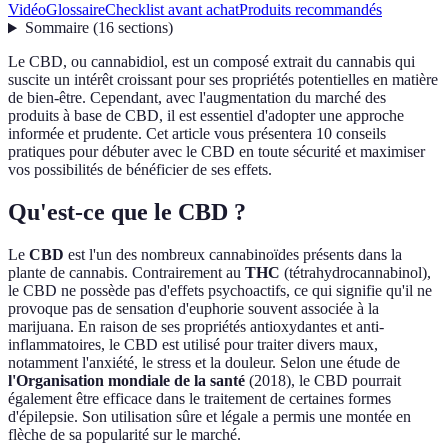
Vidéo
Glossaire
Checklist avant achat
Produits recommandés
Sommaire
(
16
sections
)
Le CBD, ou cannabidiol, est un composé extrait du cannabis qui
suscite un intérêt croissant pour ses propriétés potentielles en matière
de bien-être. Cependant, avec l'augmentation du marché des
produits à base de CBD, il est essentiel d'adopter une approche
informée et prudente. Cet article vous présentera 10 conseils
pratiques pour débuter avec le CBD en toute sécurité et maximiser
vos possibilités de bénéficier de ses effets.
Qu'est-ce que le CBD ?
Le
CBD
est l'un des nombreux cannabinoïdes présents dans la
plante de cannabis. Contrairement au
THC
(tétrahydrocannabinol),
le CBD ne possède pas d'effets psychoactifs, ce qui signifie qu'il ne
provoque pas de sensation d'euphorie souvent associée à la
marijuana. En raison de ses propriétés antioxydantes et anti-
inflammatoires, le CBD est utilisé pour traiter divers maux,
notamment l'anxiété, le stress et la douleur. Selon une étude de
l'Organisation mondiale de la santé
(2018), le CBD pourrait
également être efficace dans le traitement de certaines formes
d'épilepsie. Son utilisation sûre et légale a permis une montée en
flèche de sa popularité sur le marché.