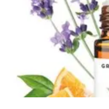
Mon CBD Pro
Achat et qualité
Utilisation du CBD
Achat
Utilisation
Tendances CBD
Mon CBD Pro