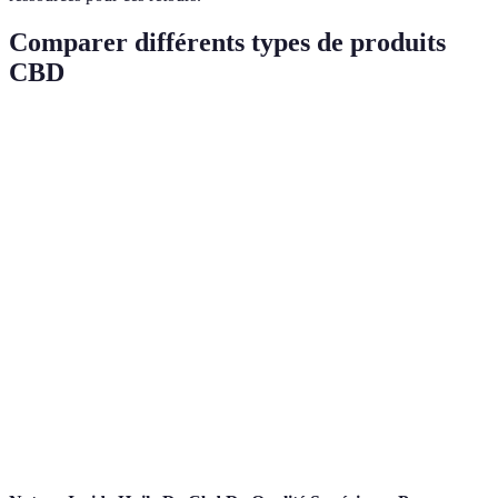
Comparer différents types de produits
CBD
Type de produit
Avantages
Inconvénients
Idéal pour
Rapidement
Dosage un peu
Stress,
Huiles
absorbées
complexe
douleurs
Facilité
Action plus
Dosage
Capsules
d'utilisation
lente
précis
Application
Efficacité
Douleurs
Baumes
locale
limitée
localisées
Saveur
Dosage moins
Goûts
Comestibles
agréable
précis
variés