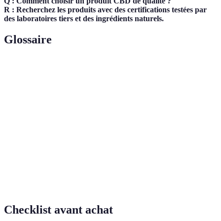
Q : Comment choisir un produit CBD de qualité ?
R : Recherchez les produits avec des certifications testées par
des laboratoires tiers et des ingrédients naturels.
Glossaire
Terme
Définition
Cannabidiol, un composé non psychoactif du
CBD
cannabis.
Tétrahydrocannabinol, le composé psychoactif du
THC
cannabis.
Un extrait de chanvre contenant tous les
Full
cannabinoïdes, y compris le THC, mais en quantités
Spectrum
inférieures à 0,3%.
Checklist avant achat