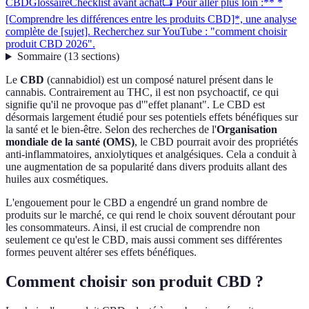
CBD
Glossaire
Checklist avant achat
📺 Pour aller plus loin :** *
[Comprendre les différences entre les produits CBD]*, une analyse
complète de [sujet]. Recherchez sur YouTube : "comment choisir
produit CBD 2026".
Sommaire
(
13
sections
)
Le
CBD
(cannabidiol) est un composé naturel présent dans le
cannabis. Contrairement au THC, il est non psychoactif, ce qui
signifie qu'il ne provoque pas d'"effet planant". Le CBD est
désormais largement étudié pour ses potentiels effets bénéfiques sur
la santé et le bien-être. Selon des recherches de l'
Organisation
mondiale de la santé (OMS)
, le CBD pourrait avoir des propriétés
anti-inflammatoires, anxiolytiques et analgésiques. Cela a conduit à
une augmentation de sa popularité dans divers produits allant des
huiles aux cosmétiques.
L'engouement pour le CBD a engendré un grand nombre de
produits sur le marché, ce qui rend le choix souvent déroutant pour
les consommateurs. Ainsi, il est crucial de comprendre non
seulement ce qu'est le CBD, mais aussi comment ses différentes
formes peuvent altérer ses effets bénéfiques.
Comment choisir son produit CBD ?