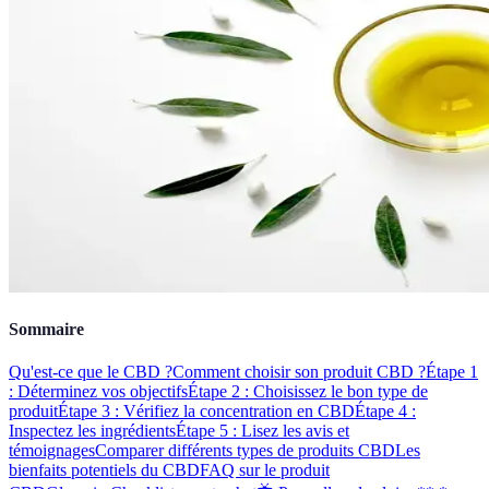
Sommaire
Qu'est-ce que le CBD ?
Comment choisir son produit CBD ?
Étape 1
: Déterminez vos objectifs
Étape 2 : Choisissez le bon type de
produit
Étape 3 : Vérifiez la concentration en CBD
Étape 4 :
Inspectez les ingrédients
Étape 5 : Lisez les avis et
témoignages
Comparer différents types de produits CBD
Les
bienfaits potentiels du CBD
FAQ sur le produit