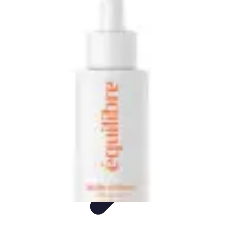
Mon CBD Pro
Achat et qualité
Utilisation du CBD
Achat
Utilisation
Tendances CBD
Mon CBD Pro