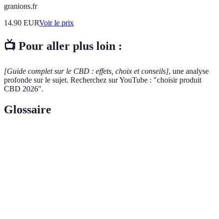
granions.fr
14.90
EUR
Voir le prix
📺 Pour aller plus loin :
[Guide complet sur le CBD : effets, choix et conseils]
, une analyse
profonde sur le sujet. Recherchez sur YouTube : "choisir produit
CBD 2026".
Glossaire
Terme
Définition
Le cannabidiol, un cannabinoïde non additif issu du
CBD
chanvre.
Huiles
Huiles extraites des graines de chanvre, utilisées pour
de
leurs bénéfices potentiels pour la santé.
chanvre