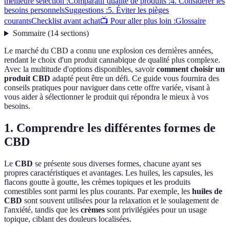
meilleure sélection :
Comparatif qualité de produits :
4. Considérer les
besoins personnels
Suggestions :
5. Éviter les pièges
courants
Checklist avant achat
📺 Pour aller plus loin :
Glossaire
Sommaire
(
14
sections
)
Le marché du CBD a connu une explosion ces dernières années,
rendant le choix d'un produit cannabique de qualité plus complexe.
Avec la multitude d'options disponibles, savoir
comment choisir un
produit CBD
adapté peut être un défi. Ce guide vous fournira des
conseils pratiques pour naviguer dans cette offre variée, visant à
vous aider à sélectionner le produit qui répondra le mieux à vos
besoins.
1. Comprendre les différentes formes de
CBD
Le
CBD
se présente sous diverses formes, chacune ayant ses
propres caractéristiques et avantages. Les huiles, les capsules, les
flacons goutte à goutte, les crèmes topiques et les produits
comestibles sont parmi les plus courants. Par exemple, les
huiles de
CBD
sont souvent utilisées pour la relaxation et le soulagement de
l'anxiété, tandis que les
crèmes
sont privilégiées pour un usage
topique, ciblant des douleurs localisées.