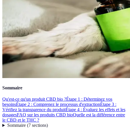
Sommaire
Qu'est-ce qu'un produit CBD bio ?
Étape 1 : Déterminez vos
besoins
Étape 2 : Comprenez le processus d'extraction
Étape 3 :
Vérifiez la transparence du produit
Étape 4 : Évaluez les effets et les
dosages
FAQ sur les produits CBD bio
Quelle est la différence entre
le CBD et le THC ?
Sommaire
(
7
sections
)