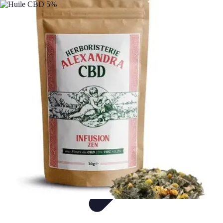
Mon CBD Pro
Achat et qualité
Utilisation du CBD
Achat
Utilisation
Tendances CBD
Mon CBD Pro