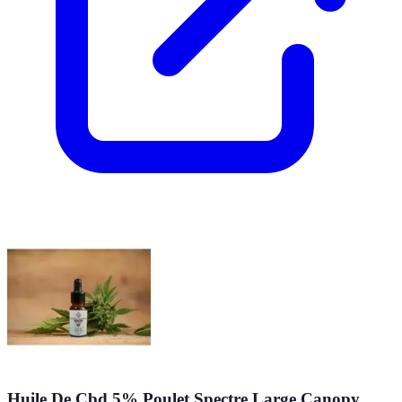
Huile De Cbd 5% Poulet Spectre Large Canopy