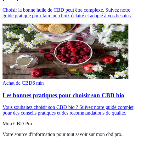
Choisir la bonne huile de CBD peut être complexe. Suivez notre
guide pratique pour faire un choix éclairé et adapté à vos besoins.
Achat de CBD
6
min
Les bonnes pratiques pour choisir son CBD bio
Vous souhaitez choisir son CBD bio ? Suivez notre guide complet
pour des conseils pratiques et des recommandations de qualité.
Mon CBD Pro
Votre source d'information pour tout savoir sur
mon cbd pro
.