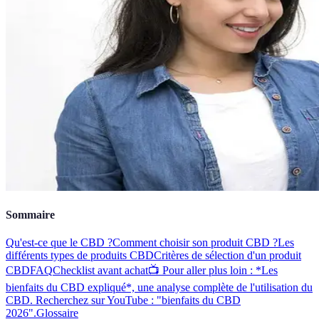
Sommaire
Qu'est-ce que le CBD ?
Comment choisir son produit CBD ?
Les
différents types de produits CBD
Critères de sélection d'un produit
CBD
FAQ
Checklist avant achat
📺 Pour aller plus loin : *Les
bienfaits du CBD expliqué*, une analyse complète de l'utilisation du
CBD. Recherchez sur YouTube : "bienfaits du CBD
2026".
Glossaire