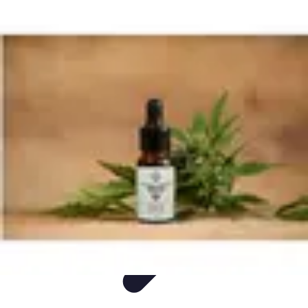
Mon CBD Pro
Achat et qualité
Utilisation du CBD
Achat
Utilisation
Tendances CBD
Mon CBD Pro