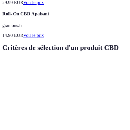
29.99
EUR
Voir le prix
Roll- On CBD Apaisant
granions.fr
14.90
EUR
Voir le prix
Critères de sélection d'un produit CBD
Critère
Huile CBD
Gomme CBD
Crème CBD
Vitesse
Rapide
Lente
Moyenne
d'absorption
Facilité
Moyenne
Haute
Moyenne
d'utilisation
Effets ciblés
Systémique
Global
Localisé