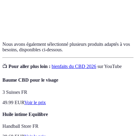
psychoactif du chanvre.
Huiles de
Huile extraite des graines de chanvre, riche en
chanvre
acides gras essentiels.
Nous avons également sélectionné plusieurs produits adaptés à vos
besoins, disponibles ci-dessous.
📺
Pour aller plus loin :
bienfaits du CBD 2026
sur YouTube
Baume CBD pour le visage
3 Suisses FR
49.99
EUR
Voir le prix
Huile intime Equilibre
Handball Store FR