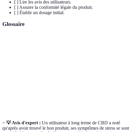
[ ] Lire les avis des utilisateurs.
[ ] Assurer la conformité légale du produit.
[ ] Établir un dosage initial.
Glossaire
Terme
Définition
Cannabidiol, un composé non psychoactif du
CBD
chanvre.
Tétrahydrocannabinol, le composé psychoactif du
THC
cannabis.
Spectre
Produit contenant tous les cannabinoïdes, incluant
complet
le THC.
>
💡 Avis d'expert :
Un utilisateur à long terme de CBD a noté
qu'après avoir trouvé le bon produit, ses symptômes de stress se sont