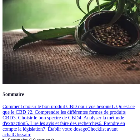
Sommaire
Comment choisir le bon produit CBD pour vos besoins
1. Qu'est-ce
que le CBD ?
2. Comprendre les différentes formes de produits
CBD
3. Choisir le bon spectre de CBD
4. Analyser la méthode
d'extraction
5. Lire les avis et faire des recherches
6. Prendre en
compte la législation
7. Établir votre dosage
Checklist avant
achat
Glossaire