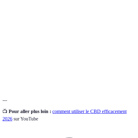
Terme
Définition
Cannabidiol, un composé non psychoactif du chanvre
CBD
utilisé pour ses propriétés thérapeutiques
Quantité de substance à consommer pour obtenir un
Posologie
effet souhaité
Certificat
Document d'un laboratoire indépendant attestant la
d'analyse
composition d'un produit
---
📺
Pour aller plus loin :
comment utiliser le CBD efficacement
2026
sur YouTube