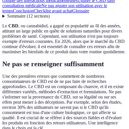
compte des interactions médicamenteuses
Utiliser le CBD sans
consultation médicale
Ne pas ajuster son utilisation avec le
temps
Conclusion
Checklist avant achat
Glossaire
Sommaire
(
12
sections
)
Le
CBD
, ou cannabidiol, a gagné en popularité au fil des années,
attirant un large public en quête de solutions naturelles pour divers
problèmes de santé. Cependant, son utilisation n'est pas toujours
exempte d'erreurs courantes. En 2026, alors que le marché du CBD
continue d'évoluer, il est essentiel de connaître ces erreurs afin de
maximiser les bienfaits de ce produit dans votre routine quotidienne.
Ne pas se renseigner suffisamment
Une des premières erreurs que commettent de nombreux
consommateurs de CBD est de ne pas faire de recherches
approfondies. Le CBD est un composant du chanvre, et il en existe
différentes variétés, méthodes d'extraction et formulations. Ne pas
s'informer sur la provenance du CBD, sur sa légalité ou sur ses
effets peut mener à des déceptions. Par exemple, selon des études,
environ 30% des utilisateurs ne savent pas si le CBD qu'ils
consomment est issu d'une culture biologique, ce qui affecte sa
qualité. Il est crucial de se référer à des sources fiables et d'évaluer
les produits en fonction des retours utilisateurs. Une intelligence
dans le choix est la clé.