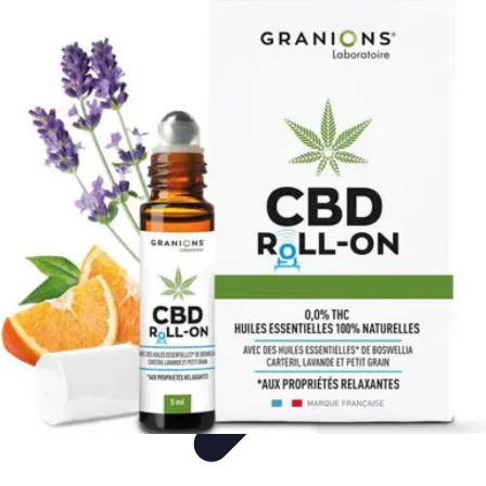
Mon CBD Pro
Achat et qualité
Utilisation du CBD
Achat
Utilisation
Tendances CBD
Mon CBD Pro