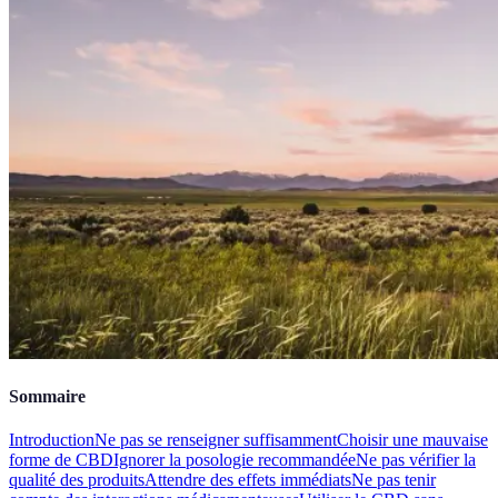
Sommaire
Introduction
Ne pas se renseigner suffisamment
Choisir une mauvaise
forme de CBD
Ignorer la posologie recommandée
Ne pas vérifier la
qualité des produits
Attendre des effets immédiats
Ne pas tenir