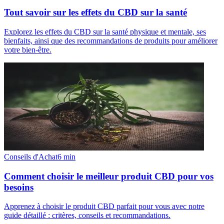
Tout savoir sur les effets du CBD sur la santé
Explorez les effets du CBD sur la santé physique et mentale, ses
bienfaits, ainsi que des recommandations de produits pour améliorer
votre bien-être.
Conseils d'Achat
6
min
Comment choisir le meilleur produit CBD pour vos
besoins
Apprenez à choisir le produit CBD parfait pour vous avec notre
guide détaillé : critères, conseils et recommandations.