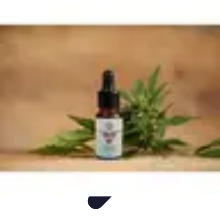
Mon CBD Pro
Achat et qualité
Utilisation du CBD
Achat
Utilisation
Tendances CBD
Mon CBD Pro