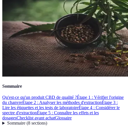
Sommaire
Qu'est-ce qu'un produit CBD de qualité ?
Étape 1 : Vérifier l'origine
du chanvre
Étape 2 : Analyser les méthodes d'extraction
Étape 3 :
Lire les étiquettes et les tests de laboratoire
Étape 4 : Considérer le
spectre d'extraction
Étape 5 : Connaître les effets et les
dosages
Checklist avant achat
Glossaire
Sommaire
(
8
sections
)