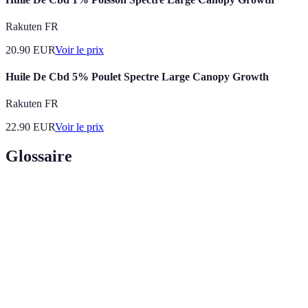
Rakuten FR
20.90
EUR
Voir le prix
Huile De Cbd 5% Poulet Spectre Large Canopy Growth
Rakuten FR
22.90
EUR
Voir le prix
Glossaire
Terme
Définition
Cannabidiol, un composé non psychoactif du
CBD
chanvre.
Spectre
Extrait comprenant tous les cannabinoïdes et
complet
terpènes.