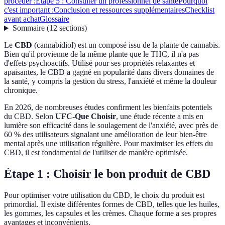
procéder :
Étape 5 : Consulter un professionnel de santé
Pourquoi
c'est important :
Conclusion et ressources supplémentaires
Checklist
avant achat
Glossaire
Sommaire
(
12
sections
)
Le
CBD
(cannabidiol) est un composé issu de la plante de cannabis.
Bien qu'il provienne de la même plante que le THC, il n'a pas
d'effets psychoactifs. Utilisé pour ses propriétés relaxantes et
apaisantes, le CBD a gagné en popularité dans divers domaines de
la santé, y compris la gestion du stress, l'anxiété et même la douleur
chronique.
En 2026, de nombreuses études confirment les bienfaits potentiels
du CBD. Selon
UFC-Que Choisir
, une étude récente a mis en
lumière son efficacité dans le soulagement de l'anxiété, avec près de
60 % des utilisateurs signalant une amélioration de leur bien-être
mental après une utilisation régulière. Pour maximiser les effets du
CBD, il est fondamental de l'utiliser de manière optimisée.
Étape 1 : Choisir le bon produit de CBD
Pour optimiser votre utilisation du CBD, le choix du produit est
primordial. Il existe différentes formes de CBD, telles que les huiles,
les gommes, les capsules et les crèmes. Chaque forme a ses propres
avantages et inconvénients.