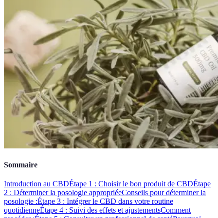
Sommaire
Introduction au CBD
Étape 1 : Choisir le bon produit de CBD
Étape
2 : Déterminer la posologie appropriée
Conseils pour déterminer la
posologie :
Étape 3 : Intégrer le CBD dans votre routine
quotidienne
Étape 4 : Suivi des effets et ajustements
Comment