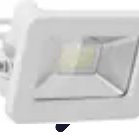
Mon CBD Pro
Achat et qualité
Utilisation du CBD
Achat
Utilisation
Tendances CBD
Mon CBD Pro