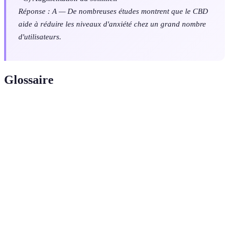
Réponse : A — De nombreuses études montrent que le CBD
aide à réduire les niveaux d'anxiété chez un grand nombre
d'utilisateurs.
Glossaire
Terme
Définition
Composé non psychoactif du cannabis, utilisé pour
CBD
ses propriétés thérapeutiques.
Quantité et fréquence de consommation d'une
Posologie
substance.
Mesure de la quantité d'une substance actives
Bio-
accessible dans la circulation sanguine après
disponibilité
administration.