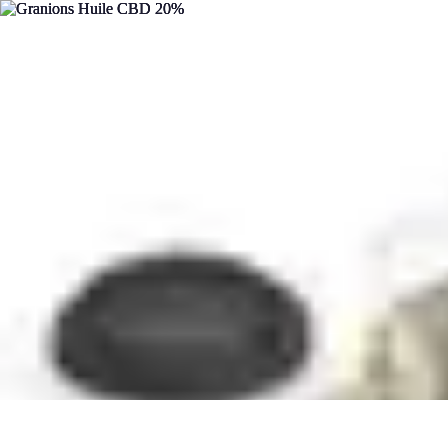
Mon CBD Pro
Achat et qualité
Utilisation du CBD
Achat
Utilisation
Tendances CBD
Mon CBD Pro