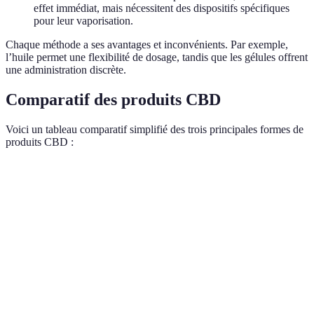
effet immédiat, mais nécessitent des dispositifs spécifiques
pour leur vaporisation.
Chaque méthode a ses avantages et inconvénients. Par exemple,
l’huile permet une flexibilité de dosage, tandis que les gélules offrent
une administration discrète.
Comparatif des produits CBD
Voici un tableau comparatif simplifié des trois principales formes de
produits CBD :
Critère
Huiles de CBD
Gélules de CBD
Fleurs de CBD
Dosage
Flexible
Précis
Variable
Vitesse
Rapide
Plus lent
Très rapide
d'action
Goût
Herbacé
Neutre
Herbacé