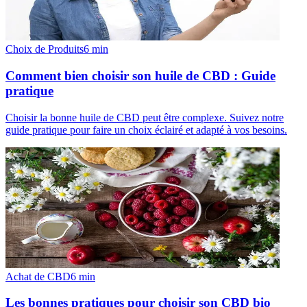
Choix de Produits
6
min
Comment bien choisir son huile de CBD : Guide
pratique
Choisir la bonne huile de CBD peut être complexe. Suivez notre
guide pratique pour faire un choix éclairé et adapté à vos besoins.
Achat de CBD
6
min
Les bonnes pratiques pour choisir son CBD bio