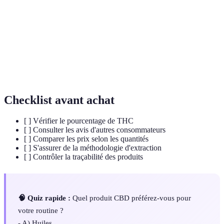
La quantité d'une substance qui entre dans la
Biodisponibilité
circulation sanguine et a un effet actif.
Extrait de CBD mélangé à une huile porteuse,
Huiles de CBD
souvent utilisée pour une administration
sublinguale.
Checklist avant achat
[ ] Vérifier le pourcentage de THC
[ ] Consulter les avis d'autres consommateurs
[ ] Comparer les prix selon les quantités
[ ] S'assurer de la méthodologie d'extraction
[ ] Contrôler la traçabilité des produits
🧠 Quiz rapide :
Quel produit CBD préférez-vous pour
votre routine ?
- A) Huiles