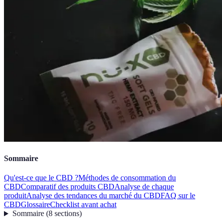
Sommaire
Qu'est-ce que le CBD ?
Méthodes de consommation du
CBD
Comparatif des produits CBD
Analyse de chaque
produit
Analyse des tendances du marché du CBD
FAQ sur le
CBD
Glossaire
Checklist avant achat
Sommaire
(
8
sections
)