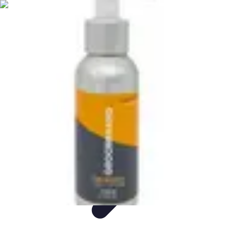
Mon CBD Pro
Achat et qualité
Utilisation du CBD
Achat
Utilisation
Tendances CBD
Mon CBD Pro