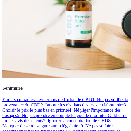
Sommaire
Erreurs courantes à éviter lors de l'achat de CBD
1. Ne pas vérifier la
provenance du CBD
2. Ignorer les résultats des tests en laboratoire
3.
Choisir le prix le plus bas en priorité
4. Négliger l'importance des
dosages
5. Ne pas prendre en compte le type de produit
6. Oublier de
lire les avis des clients
7. Ignorer la concentration de CBD
8.
Manquer de se renseigner sur la législation
9. Ne pas se faire