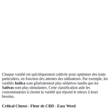
Critical Cheese
Indica
profonde, anti-
terreux
stress
Agrumes
Sour Skunk
Sativa
Énergie, créativité
et sucré
Stimulation de
Agrumes,
Orange Bud
Hybride
l'humeur
floral
Banane,
Banana Kush
Indica
Euphorie, apaisant
sucré
Chaque variété est spécifiquement cultivée pour optimiser des traits
particuliers, en fonction des attentes des utilisateurs. Par exemple, les
variétés
Indica
sont généralement plus sédatives tandis que les
Sativas
sont plus stimulantes. Cette classification aide les
consommateurs à choisir la variété qui répond le mieux à leurs
besoins.
Critical Cheese - Fleur de CBD - Easy Weed