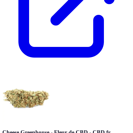
Cheese Greenhouse - Fleur de CBD - CBD.fr