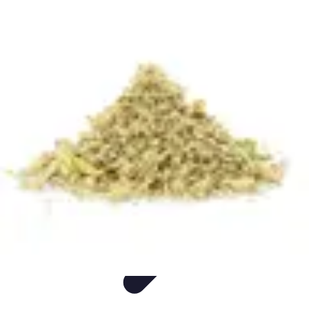
Mon CBD Pro
Achat et qualité
Utilisation du CBD
Achat
Utilisation
Tendances CBD
Mon CBD Pro