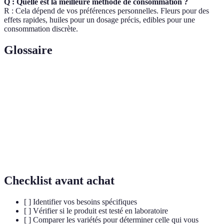
Q : Quelle est la meilleure méthode de consommation ?
R : Cela dépend de vos préférences personnelles. Fleurs pour des
effets rapides, huiles pour un dosage précis, edibles pour une
consommation discrète.
Glossaire
Terme
Définition
CBD
Cannabidiol, composé non psychoactif du cannabis.
Sativa
Varieté de cannabis généralement stimulante.
Indica
Variété de cannabis souvent relaxante et sédative.
Checklist avant achat
[ ] Identifier vos besoins spécifiques
[ ] Vérifier si le produit est testé en laboratoire
[ ] Comparer les variétés pour déterminer celle qui vous