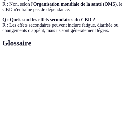
R : Non, selon l'
Organisation mondiale de la santé (OMS)
, le
CBD n'entraîne pas de dépendance.
Q : Quels sont les effets secondaires du CBD ?
R : Les effets secondaires peuvent inclure fatigue, diarrhée ou
changements d'appétit, mais ils sont généralement légers.
Glossaire
Terme
Définition
Cannabidiol, un composé non psychoactif extrait
CBD
de la plante de chanvre, réputé pour ses effets
bénéfiques.
Tétrahydrocannabinol, le principal composé
THC
psychoactif du cannabis.
Terme générique désignant une classe de
Cannabidoïde
composés chimiques présents dans la plante de