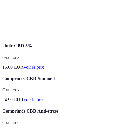
Effet
Nécessite un
immédiat
Usage
E-liquides
équipement
grâce à
intermittent
électronique
l'inhalation
Huile CBD 5%
Granions
15.60
EUR
Voir le prix
Comprimés CBD Sommeil
Granions
24.99
EUR
Voir le prix
Comprimés CBD Anti-stress
Granions