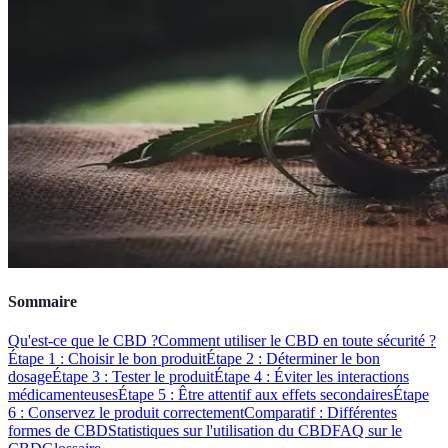
Sommaire
Qu'est-ce que le CBD ?
Comment utiliser le CBD en toute sécurité ?
Étape 1 : Choisir le bon produit
Étape 2 : Déterminer le bon
dosage
Étape 3 : Tester le produit
Étape 4 : Éviter les interactions
médicamenteuses
Étape 5 : Être attentif aux effets secondaires
Étape
6 : Conservez le produit correctement
Comparatif : Différentes
formes de CBD
Statistiques sur l'utilisation du CBD
FAQ sur le