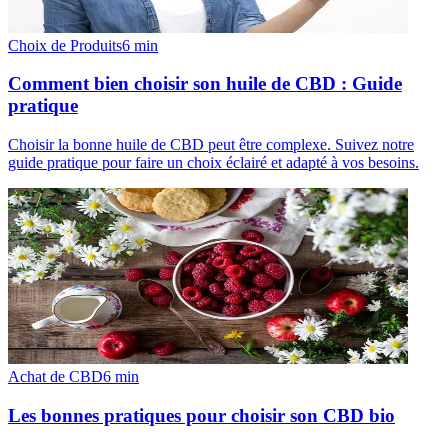
Choix de Produits
6
min
Comment bien choisir son huile de CBD : Guide
pratique
Choisir la bonne huile de CBD peut être complexe. Suivez notre
guide pratique pour faire un choix éclairé et adapté à vos besoins.
Achat de CBD
6
min
Les bonnes pratiques pour choisir son CBD bio