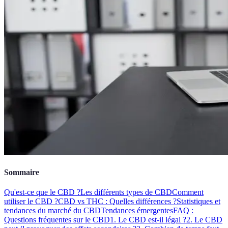
Sommaire
Qu'est-ce que le CBD ?
Les différents types de CBD
Comment
utiliser le CBD ?
CBD vs THC : Quelles différences ?
Statistiques et
tendances du marché du CBD
Tendances émergentes
FAQ :
Questions fréquentes sur le CBD
1. Le CBD est-il légal ?
2. Le CBD