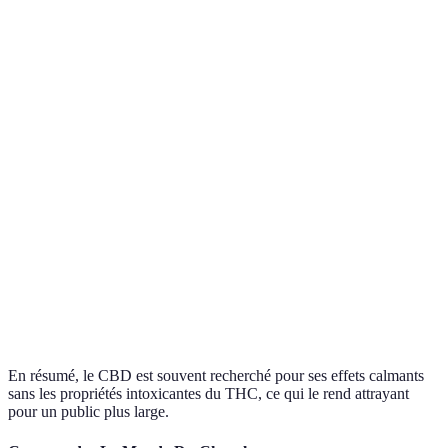
pays
seulement
Effets
Aucun effet
Euphorie,
Différenciation
psychoactifs
psychoactif
effet "high"
essentielle
Traitement
Traitement
de la
Utilisations
de l'anxiété,
Utilisation
douleur,
médicinales
douleurs,
variée
nausées,
épilepsie
appétit
Potentiels
Effets
Généralement
effets
Choix selon
secondaires
bien toléré
secondaires
l'usage
psychotropes
En résumé, le CBD est souvent recherché pour ses effets calmants
sans les propriétés intoxicantes du THC, ce qui le rend attrayant
pour un public plus large.