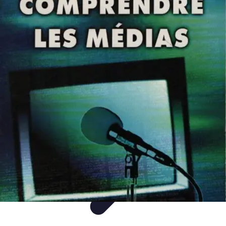
Mon CBD Pro
Achat et qualité
Utilisation du CBD
Achat
Utilisation
Tendances CBD
Mon CBD Pro