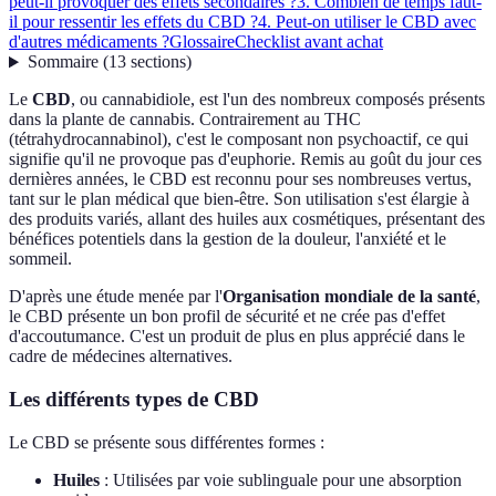
peut-il provoquer des effets secondaires ?
3. Combien de temps faut-
il pour ressentir les effets du CBD ?
4. Peut-on utiliser le CBD avec
d'autres médicaments ?
Glossaire
Checklist avant achat
Sommaire
(
13
sections
)
Le
CBD
, ou cannabidiole, est l'un des nombreux composés présents
dans la plante de cannabis. Contrairement au THC
(tétrahydrocannabinol), c'est le composant non psychoactif, ce qui
signifie qu'il ne provoque pas d'euphorie. Remis au goût du jour ces
dernières années, le CBD est reconnu pour ses nombreuses vertus,
tant sur le plan médical que bien-être. Son utilisation s'est élargie à
des produits variés, allant des huiles aux cosmétiques, présentant des
bénéfices potentiels dans la gestion de la douleur, l'anxiété et le
sommeil.
D'après une étude menée par l'
Organisation mondiale de la santé
,
le CBD présente un bon profil de sécurité et ne crée pas d'effet
d'accoutumance. C'est un produit de plus en plus apprécié dans le
cadre de médecines alternatives.
Les différents types de CBD
Le CBD se présente sous différentes formes :
Huiles
: Utilisées par voie sublinguale pour une absorption