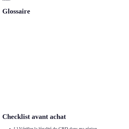
Glossaire
Terme
Définition
Composés chimiques présents dans le cannabis,
Cannabinoïdes
dont le CBD et le THC.
Concept selon lequel les différents
Effet
cannabinoïdes et terpènes travaillent ensemble
Entourage
pour créer des effets synergétiques.
Processus par lequel le CBD est extrait de la
Extraction
plante de cannabis pour être utilisé dans divers
produits.
Checklist avant achat
[ ] Vérifier la légalité du CBD dans ma région