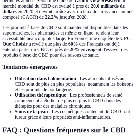
dernières années. Selon une étude de
Grand View Research
, le
marché mondial du CBD est évalué à près de
20,6 milliards de
dollars
en 2020 et devrait croître avec un taux de croissance annuel
composé (CAGR) de
22,2%
jusqu'en 2028.
Les produits à base de CBD sont maintenant disponibles dans les
supermarchés, les pharmacies et même en ligne, rendant leur
accessibilité beaucoup plus large. En France, une enquête de
UFC-
Que Choisir
a révélé que plus de
60%
des Français ont déjà
entendu parler du CBD, et près de
20%
envisagent d'essayer des
produits à base de CBD pour des raisons de santé.
Tendances émergentes
Utilisation dans l'alimentation
: Les aliments infusés au
CBD sont de plus en plus populaires, notamment les boissons
et les produits de boulangerie.
Utilisation thérapeutique
: Les professionnels de santé
commencent à étudier de plus en plus le CBD dans des
thérapies pour des maladies chroniques.
Soins de la peau
: Les cosmétiques contenant du CBD font
fureur grâce à leurs propriétés anti-inflammatoires.
FAQ : Questions fréquentes sur le CBD