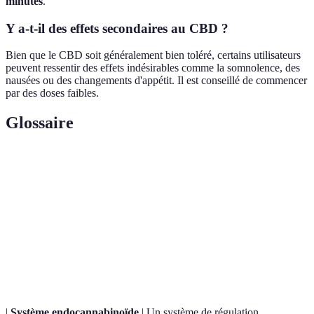
minutes
.
Y a-t-il des effets secondaires au CBD ?
Bien que le CBD soit généralement bien toléré, certains utilisateurs
peuvent ressentir des effets indésirables comme la somnolence, des
nausées ou des changements d'appétit. Il est conseillé de commencer
par des doses faibles.
Glossaire
Terme
Définition
Un cannabinoïde non psychoactif du cannabis,
Cannabidiol
utilisé pour ses propriétés thérapeutiques.
Récepteurs
Protéines dans le système endocannabinoïde qui
cannabinoïdes
interagissent avec les cannabinoïdes.
|
Système endocannabinoïde
| Un système de régulation