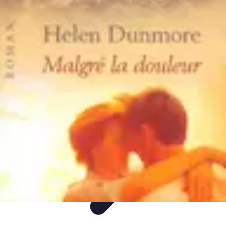
Mon CBD Pro
Achat et qualité
Utilisation du CBD
Achat
Utilisation
Tendances CBD
Mon CBD Pro