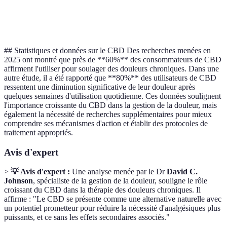
Peut être
Goût et expérience
Fleurs de CBD
illégal selon
5-10 
authentique
l’endroit
## Statistiques et données sur le CBD Des recherches menées en
2025 ont montré que près de **60%** des consommateurs de CBD
affirment l'utiliser pour soulager des douleurs chroniques. Dans une
autre étude, il a été rapporté que **80%** des utilisateurs de CBD
ressentent une diminution significative de leur douleur après
quelques semaines d'utilisation quotidienne. Ces données soulignent
l'importance croissante du CBD dans la gestion de la douleur, mais
également la nécessité de recherches supplémentaires pour mieux
comprendre ses mécanismes d'action et établir des protocoles de
traitement appropriés.
Avis d'expert
>
💡 Avis d'expert :
Une analyse menée par le Dr
David C.
Johnson
, spécialiste de la gestion de la douleur, souligne le rôle
croissant du CBD dans la thérapie des douleurs chroniques. Il
affirme : "Le CBD se présente comme une alternative naturelle avec
un potentiel prometteur pour réduire la nécessité d'analgésiques plus
puissants, et ce sans les effets secondaires associés."