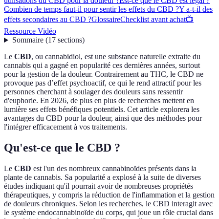
utilisations du CBD pour la douleur ?
Est-ce que le CBD est légal ?
Combien de temps faut-il pour sentir les effets du CBD ?
Y a-t-il des
effets secondaires au CBD ?
Glossaire
Checklist avant achat
📺
Ressource Vidéo
Sommaire
(
17
sections
)
Le
CBD
, ou cannabidiol, est une substance naturelle extraite du
cannabis qui a gagné en popularité ces dernières années, surtout
pour la gestion de la douleur. Contrairement au THC, le CBD ne
provoque pas d’effet psychoactif, ce qui le rend attractif pour les
personnes cherchant à soulager des douleurs sans ressentir
d'euphorie. En 2026, de plus en plus de recherches mettent en
lumière ses effets bénéfiques potentiels. Cet article explorera les
avantages du CBD pour la douleur, ainsi que des méthodes pour
l'intégrer efficacement à vos traitements.
Qu'est-ce que le CBD ?
Le
CBD
est l'un des nombreux cannabinoïdes présents dans la
plante de cannabis. Sa popularité a explosé à la suite de diverses
études indiquant qu'il pourrait avoir de nombreuses propriétés
thérapeutiques, y compris la réduction de l'inflammation et la gestion
de douleurs chroniques. Selon les recherches, le CBD interagit avec
le système endocannabinoïde du corps, qui joue un rôle crucial dans