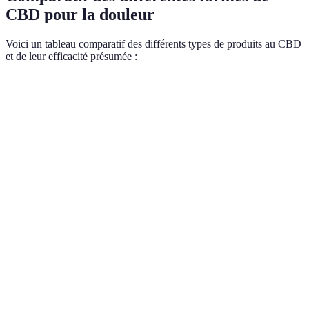
CBD pour la douleur
Voici un tableau comparatif des différents types de produits au CBD
et de leur efficacité présumée :
Type de Produit
Avantage principal
Inconvénient
Temps
Effet rapide et
Goût fort et
Huile CBD
15-30
dosage modulable
parfois amer
Moins
Soulagement
efficace pour
Crème topique
10-20
localisé immédiat
douleur
interne
Effet plus
Discrétion et facilité
Gélules
lent, dosage
30-90
d'utilisation
fixe