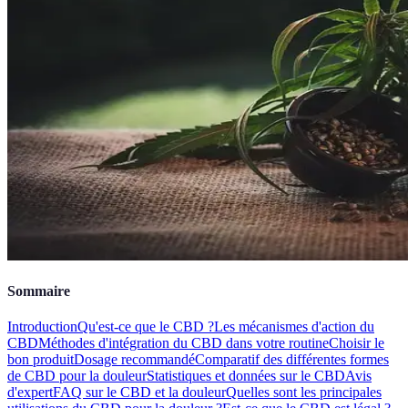
Sommaire
Introduction
Qu'est-ce que le CBD ?
Les mécanismes d'action du
CBD
Méthodes d'intégration du CBD dans votre routine
Choisir le
bon produit
Dosage recommandé
Comparatif des différentes formes
de CBD pour la douleur
Statistiques et données sur le CBD
Avis
d'expert
FAQ sur le CBD et la douleur
Quelles sont les principales