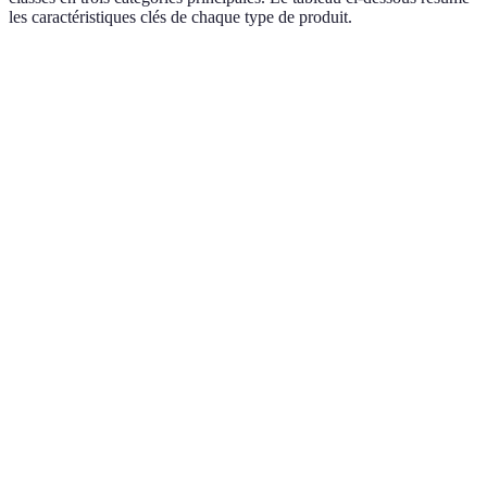
les caractéristiques clés de chaque type de produit.
Type de Produit
Avantages
Inconvénients
Verdict
Effet
Goût fort,
Idéal pour
rapide,
nécessite une
Huiles de CBD
un usage
dosage
méthode de
quotidien
flexible
dosage
Pratique,
Effet plus
Bon pour
Gommes de
saveurs
lent, dosage
un usage
CBD
agréables
fixe
occasionnel
Dosage
Idéal pour
Effet plus
Capsules de
précis,
les
lent, pas de
CBD
facile à
utilisateurs
goût
transporter
réguliers
Application
Pas efficace
Meilleur
locale pour