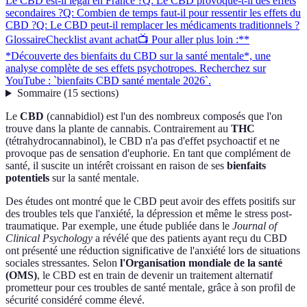
Le CBD est-il légal en France ?
Q: Le CBD provoque-t-il des effets
secondaires ?
Q: Combien de temps faut-il pour ressentir les effets du
CBD ?
Q: Le CBD peut-il remplacer les médicaments traditionnels ?
Glossaire
Checklist avant achat
📺 Pour aller plus loin :**
*Découverte des bienfaits du CBD sur la santé mentale*, une
analyse complète de ses effets psychotropes. Recherchez sur
YouTube : `bienfaits CBD santé mentale 2026`.
Sommaire
(
15
sections
)
Le
CBD
(cannabidiol) est l'un des nombreux composés que l'on
trouve dans la plante de cannabis. Contrairement au
THC
(tétrahydrocannabinol), le CBD n'a pas d'effet psychoactif et ne
provoque pas de sensation d'euphorie. En tant que complément de
santé, il suscite un intérêt croissant en raison de ses
bienfaits
potentiels
sur la santé mentale.
Des études ont montré que le CBD peut avoir des effets positifs sur
des troubles tels que l'anxiété, la dépression et même le stress post-
traumatique. Par exemple, une étude publiée dans le
Journal of
Clinical Psychology
a révélé que des patients ayant reçu du CBD
ont présenté une réduction significative de l'anxiété lors de situations
sociales stressantes. Selon
l'Organisation mondiale de la santé
(OMS)
, le CBD est en train de devenir un traitement alternatif
prometteur pour ces troubles de santé mentale, grâce à son profil de
sécurité considéré comme élevé.