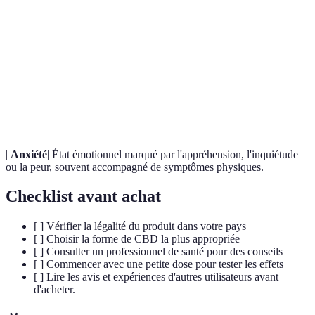
Terme
Définition
Cannabidiol, un composé du cannabis, non psychoactif et
CBD
utilisé pour ses bienfaits thérapeutiques.
Tétrahydrocannabinol, composé psychoactif du cannabis,
THC
responsable des effets euphorisants.
|
Anxiété
| État émotionnel marqué par l'appréhension, l'inquiétude
ou la peur, souvent accompagné de symptômes physiques.
Checklist avant achat
[ ] Vérifier la légalité du produit dans votre pays
[ ] Choisir la forme de CBD la plus appropriée
[ ] Consulter un professionnel de santé pour des conseils
[ ] Commencer avec une petite dose pour tester les effets
[ ] Lire les avis et expériences d'autres utilisateurs avant
d'acheter.