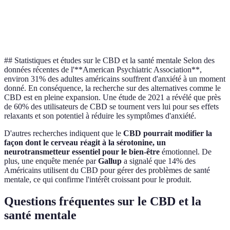
Topiques au
pour l’anxiété
pour les
soulager
CBD
ou la
douleurs
des
dépression
corporelles
douleurs
## Statistiques et études sur le CBD et la santé mentale Selon des
données récentes de l'**American Psychiatric Association**,
environ 31% des adultes américains souffrent d'anxiété à un moment
donné. En conséquence, la recherche sur des alternatives comme le
CBD est en pleine expansion. Une étude de 2021 a révélé que près
de 60% des utilisateurs de CBD se tournent vers lui pour ses effets
relaxants et son potentiel à réduire les symptômes d'anxiété.
D'autres recherches indiquent que le
CBD pourrait modifier la
façon dont le cerveau réagit à la sérotonine, un
neurotransmetteur essentiel pour le bien-être
émotionnel. De
plus, une enquête menée par
Gallup
a signalé que 14% des
Américains utilisent du CBD pour gérer des problèmes de santé
mentale, ce qui confirme l'intérêt croissant pour le produit.
Questions fréquentes sur le CBD et la
santé mentale