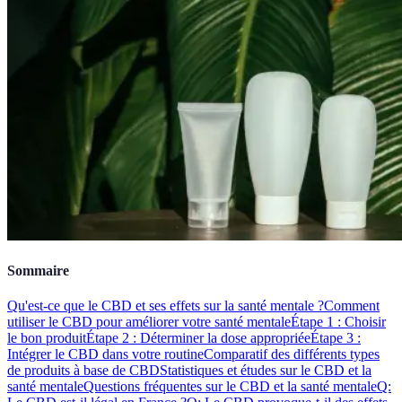
Sommaire
Qu'est-ce que le CBD et ses effets sur la santé mentale ?
Comment
utiliser le CBD pour améliorer votre santé mentale
Étape 1 : Choisir
le bon produit
Étape 2 : Déterminer la dose appropriée
Étape 3 :
Intégrer le CBD dans votre routine
Comparatif des différents types
de produits à base de CBD
Statistiques et études sur le CBD et la
santé mentale
Questions fréquentes sur le CBD et la santé mentale
Q: