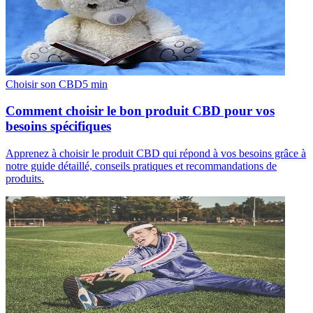
Choisir son CBD
5
min
Comment choisir le bon produit CBD pour vos
besoins spécifiques
Apprenez à choisir le produit CBD qui répond à vos besoins grâce à
notre guide détaillé, conseils pratiques et recommandations de
produits.