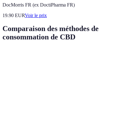
DocMorris FR (ex DoctiPharma FR)
19.90
EUR
Voir le prix
Comparaison des méthodes de
consommation de CBD
Méthode
Vitesse d'effet
Durée de l'effet
Facilité d'uti
Huiles
Très rapide
4 à 6 heures
Intermédiaire
Gélules
Lent
6 à 8 heures
Facile