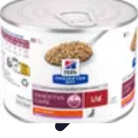
Mon CBD Pro
Achat et qualité
Utilisation du CBD
Achat
Utilisation
Tendances CBD
Mon CBD Pro