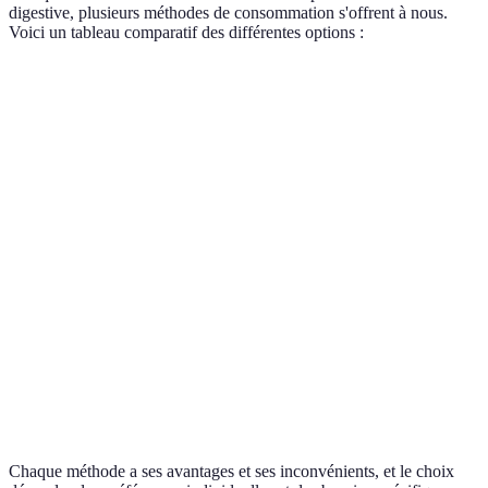
digestive, plusieurs méthodes de consommation s'offrent à nous.
Voici un tableau comparatif des différentes options :
Méthode
Avantages
Inconvénients
Délai d'action
Rapidité
Goût parfois
Huile
15-30 minutes
d'absorption
désagréable
Dosage
Temps d'action
Gélules
30-60 minutes
précis
plus long
Crèmes
Ciblage local
Efficacité
15-30 minutes
topiques
des douleurs
variable
Effet
Délai de
Infusions
apaisant et
30-60 minutes
préparation
relaxant
Chaque méthode a ses avantages et ses inconvénients, et le choix