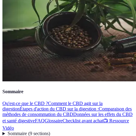
Sommaire
Qu'est-ce que le CBD ?
Comment le CBD agit sur la
digestion
Étapes d'action du CBD sur la digestion :
Comparaison des
méthodes de consommation du CBD
Données sur les effets du CBD
et santé digestive
FAQ
Glossaire
Checklist avant achat
📺 Ressource
Vidéo
Sommaire
(
9
sections
)