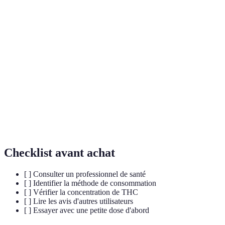
Terme
Définition
Cannabidiol, un cannabinoïde non
CBD
psychoactif du cannabis.
Système
Système biologique régulant diverses
endocannabinoïde
fonctions corporelles, y compris la digestion.
Maladie inflammatoire chronique du tractus
Maladie de Crohn
gastro-intestinal.
Checklist avant achat
[ ] Consulter un professionnel de santé
[ ] Identifier la méthode de consommation
[ ] Vérifier la concentration de THC
[ ] Lire les avis d'autres utilisateurs
[ ] Essayer avec une petite dose d'abord