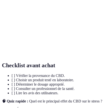
CBD
cannabis, reconnu pour ses bienfaits sur la
santé.
Tétrahydrocannabinol, le composé
THC
psychoactif du cannabis qui provoque le
"high".
Un réseau de récepteurs dans le corps qui
Système
joue un rôle dans la régulation de
endocannabinoïde
nombreuses fonctions corporelles.
Checklist avant achat
[ ] Vérifier la provenance du CBD.
[ ] Choisir un produit testé en laboratoire.
[ ] Déterminer le dosage approprié.
[ ] Consulter un professionnel de la santé.
[ ] Lire les avis des utilisateurs.
🧠 Quiz rapide :
Quel est le principal effet du CBD sur le stress ?