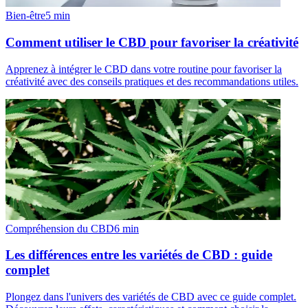
Bien-être
5
min
Comment utiliser le CBD pour favoriser la créativité
Apprenez à intégrer le CBD dans votre routine pour favoriser la
créativité avec des conseils pratiques et des recommandations utiles.
Compréhension du CBD
6
min
Les différences entre les variétés de CBD : guide
complet
Plongez dans l'univers des variétés de CBD avec ce guide complet.