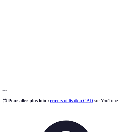
Cannabidiol, un composé chimique du cannabis
CBD
sans effets psychoactifs.
Mesure de la proportion d'une substance qui
Biodisponibilité
atteint la circulation sanguine dans sa forme
active.
Plante dont les fibres et extraits sont utilisés
Chanvre
pour produire divers produits, y compris le
CBD.
---
📺
Pour aller plus loin :
erreurs utilisation CBD
sur YouTube