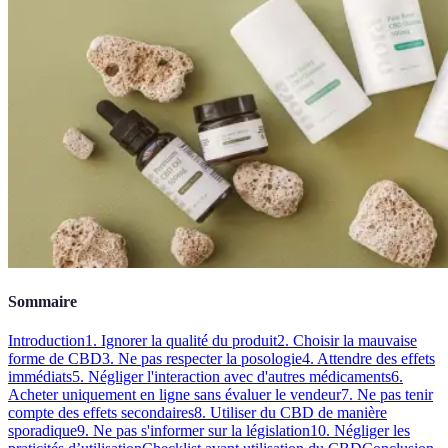
Sommaire
Introduction
1. Ignorer la qualité du produit
2. Choisir la mauvaise
forme de CBD
3. Ne pas respecter la posologie
4. Attendre des effets
immédiats
5. Négliger l'interaction avec d'autres médicaments
6.
Acheter uniquement en ligne sans évaluer le vendeur
7. Ne pas tenir
compte des effets secondaires
8. Utiliser du CBD de manière
sporadique
9. Ne pas s'informer sur la législation
10. Négliger les