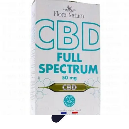
Mon CBD Pro
Achat et qualité
Utilisation du CBD
Achat
Utilisation
Tendances CBD
Mon CBD Pro