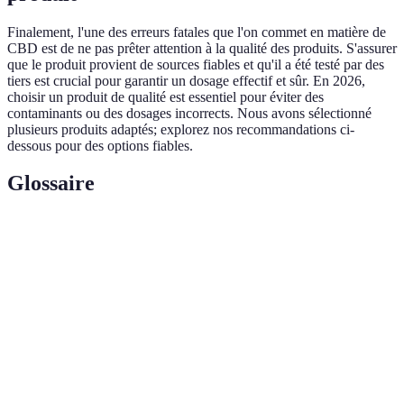
Finalement, l'une des erreurs fatales que l'on commet en matière de
CBD est de ne pas prêter attention à la qualité des produits. S'assurer
que le produit provient de sources fiables et qu'il a été testé par des
tiers est crucial pour garantir un dosage effectif et sûr. En 2026,
choisir un produit de qualité est essentiel pour éviter des
contaminants ou des dosages incorrects. Nous avons sélectionné
plusieurs produits adaptés; explorez nos recommandations ci-
dessous pour des options fiables.
Glossaire
Terme
Définition
CBD
Un composé non psychoactif du cannabis
(Cannabidiol)
utilisant pour ses effets thérapeutiques.
La quantité de CBD ingérée pour obtenir les
Dosage
effets désirés.
Méthode d'ingestion de CBD en plaçant le