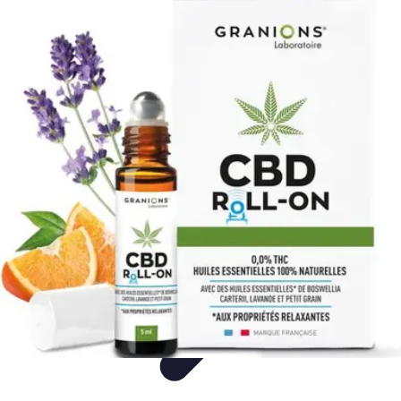
Mon CBD Pro
Achat et qualité
Utilisation du CBD
Achat
Utilisation
Tendances CBD
Mon CBD Pro