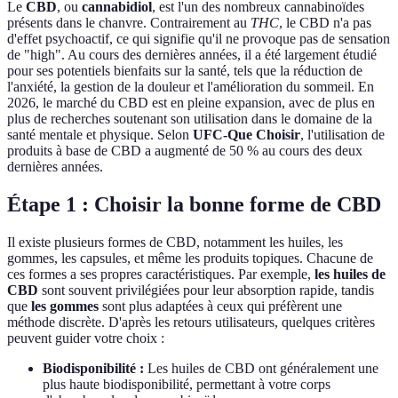
Le
CBD
, ou
cannabidiol
, est l'un des nombreux cannabinoïdes
présents dans le chanvre. Contrairement au
THC
, le CBD n'a pas
d'effet psychoactif, ce qui signifie qu'il ne provoque pas de sensation
de "high". Au cours des dernières années, il a été largement étudié
pour ses potentiels bienfaits sur la santé, tels que la réduction de
l'anxiété, la gestion de la douleur et l'amélioration du sommeil. En
2026, le marché du CBD est en pleine expansion, avec de plus en
plus de recherches soutenant son utilisation dans le domaine de la
santé mentale et physique. Selon
UFC-Que Choisir
, l'utilisation de
produits à base de CBD a augmenté de 50 % au cours des deux
dernières années.
Étape 1 : Choisir la bonne forme de CBD
Il existe plusieurs formes de CBD, notamment les huiles, les
gommes, les capsules, et même les produits topiques. Chacune de
ces formes a ses propres caractéristiques. Par exemple,
les huiles de
CBD
sont souvent privilégiées pour leur absorption rapide, tandis
que
les gommes
sont plus adaptées à ceux qui préfèrent une
méthode discrète. D'après les retours utilisateurs, quelques critères
peuvent guider votre choix :
Biodisponibilité :
Les huiles de CBD ont généralement une
plus haute biodisponibilité, permettant à votre corps