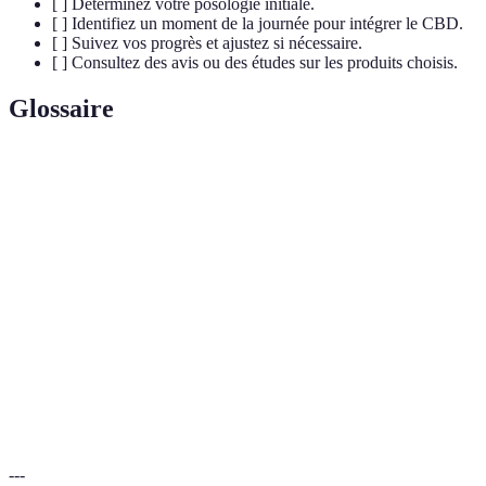
[ ] Déterminez votre posologie initiale.
[ ] Identifiez un moment de la journée pour intégrer le CBD.
[ ] Suivez vos progrès et ajustez si nécessaire.
[ ] Consultez des avis ou des études sur les produits choisis.
Glossaire
Terme
Définition
Cannabidiol, un composé non psychoactif du
CBD
chanvre.
Tétrahydrocannabinol, le composé psychoactif
THC
du cannabis.
Proportion d'un composé qui est absorbée dans
Biodisponibilité
le corps.
---