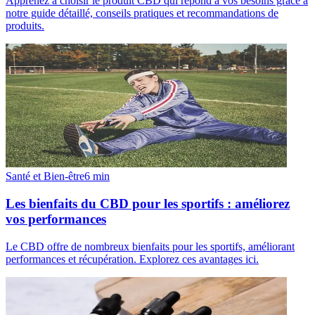
Apprenez à choisir le produit CBD qui répond à vos besoins grâce à
notre guide détaillé, conseils pratiques et recommandations de
produits.
Santé et Bien-être
6
min
Les bienfaits du CBD pour les sportifs : améliorez
vos performances
Le CBD offre de nombreux bienfaits pour les sportifs, améliorant
performances et récupération. Explorez ces avantages ici.