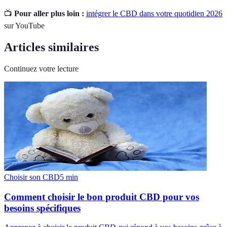
📺
Pour aller plus loin :
intégrer le CBD dans votre quotidien 2026
sur YouTube
Articles similaires
Continuez votre lecture
Choisir son CBD
5
min
Comment choisir le bon produit CBD pour vos
besoins spécifiques