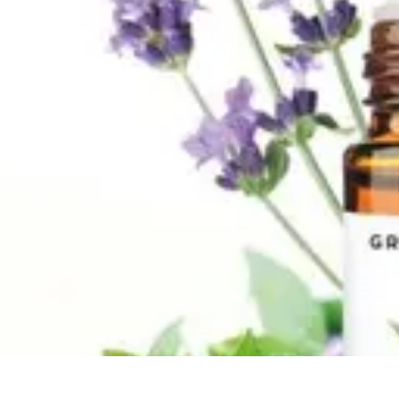
Mon CBD Pro
Achat et qualité
Utilisation du CBD
Achat
Utilisation
Tendances CBD
Mon CBD Pro