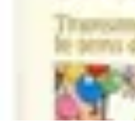
Mon CBD Pro
Achat et qualité
Utilisation du CBD
Achat
Utilisation
Tendances CBD
Mon CBD Pro