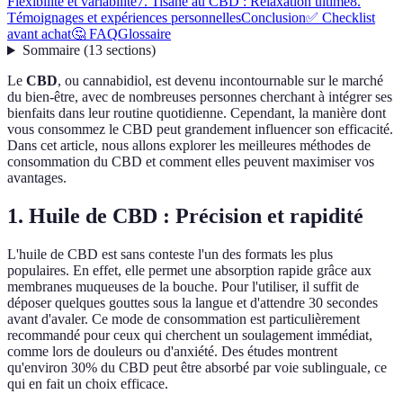
Flexibilité et variabilité
7. Tisane au CBD : Relaxation ultime
8.
Témoignages et expériences personnelles
Conclusion
✅ Checklist
avant achat
🤔 FAQ
Glossaire
Sommaire
(
13
sections
)
Le
CBD
, ou cannabidiol, est devenu incontournable sur le marché
du bien-être, avec de nombreuses personnes cherchant à intégrer ses
bienfaits dans leur routine quotidienne. Cependant, la manière dont
vous consommez le CBD peut grandement influencer son efficacité.
Dans cet article, nous allons explorer les meilleures méthodes de
consommation du CBD et comment elles peuvent maximiser vos
avantages.
1. Huile de CBD : Précision et rapidité
L'huile de CBD est sans conteste l'un des formats les plus
populaires. En effet, elle permet une absorption rapide grâce aux
membranes muqueuses de la bouche. Pour l'utiliser, il suffit de
déposer quelques gouttes sous la langue et d'attendre 30 secondes
avant d'avaler. Ce mode de consommation est particulièrement
recommandé pour ceux qui cherchent un soulagement immédiat,
comme lors de douleurs ou d'anxiété. Des études montrent
qu'environ 30% du CBD peut être absorbé par voie sublinguale, ce
qui en fait un choix efficace.