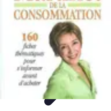
Mon CBD Pro
Achat et qualité
Utilisation du CBD
Achat
Utilisation
Tendances CBD
Mon CBD Pro