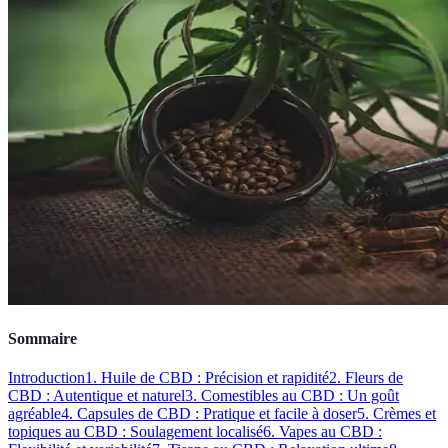
Sommaire
Introduction
1. Huile de CBD : Précision et rapidité
2. Fleurs de
CBD : Autentique et naturel
3. Comestibles au CBD : Un goût
agréable
4. Capsules de CBD : Pratique et facile à doser
5. Crèmes et
topiques au CBD : Soulagement localisé
6. Vapes au CBD :