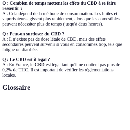
Q : Combien de temps mettent les effets du CBD à se faire
ressentir ?
A : Cela dépend de la méthode de consommation. Les huiles et
vaporisateurs agissent plus rapidement, alors que les comestibles
peuvent nécessiter plus de temps (jusqu'à deux heures).
Q : Peut-on surdoser du CBD ?
A : Il n’existe pas de dose létale de CBD, mais des effets
secondaires peuvent survenir si vous en consommez trop, tels que
fatigue ou diarrhée.
Q : Le CBD est-il légal ?
A : En France, le
CBD
est légal tant qu'il ne contient pas plus de
0,2% de THC. Il est important de vérifier les réglementations
locales.
Glossaire
Terme
Définition
Cannabidiol, un composé extrait du chanvre,
CBD
utilisé pour ses propriétés relaxantes.