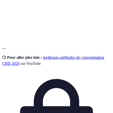
Tétrahydrocannabinol, le composé psychoactif
THC
du cannabis.
Mesure de la quantité d'un composé qui atteint
Biodisponibilité
la circulation sanguine après consommation.
---
📺
Pour aller plus loin :
meilleures méthodes de consommation
CBD 2026
sur YouTube