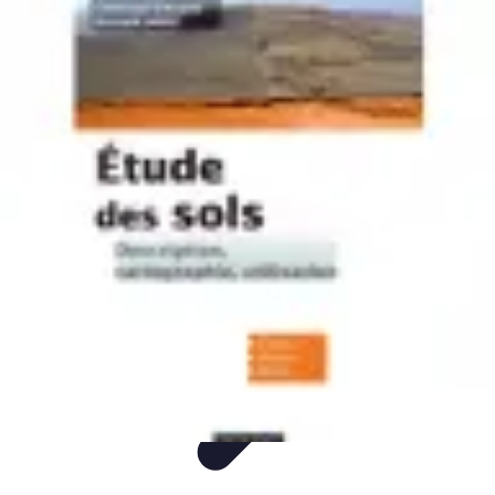
Mon CBD Pro
Achat et qualité
Utilisation du CBD
Achat
Utilisation
Tendances CBD
Mon CBD Pro