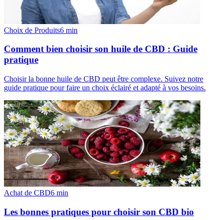
Choix de Produits
6
min
Comment bien choisir son huile de CBD : Guide
pratique
Choisir la bonne huile de CBD peut être complexe. Suivez notre
guide pratique pour faire un choix éclairé et adapté à vos besoins.
Achat de CBD
6
min
Les bonnes pratiques pour choisir son CBD bio