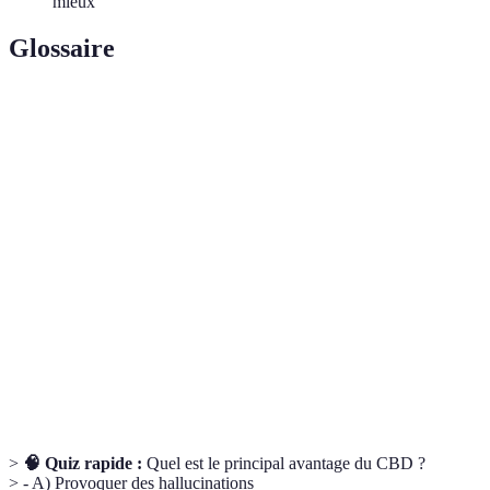
mieux
Glossaire
Terme
Définition
Cannabidiol, un composé non psychoactif du
CBD
cannabis, souvent utilisé pour ses propriétés
thérapeutiques.
Méthode d'administration de médicaments sous la
Sublingual
langue pour une absorption rapide.
Produit appliqué sur la peau pour traiter des
Topique
affections locales, comme les douleurs ou les
inflammations.
>
🧠 Quiz rapide :
Quel est le principal avantage du CBD ?
> - A) Provoquer des hallucinations