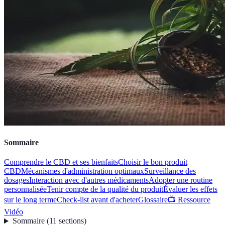
Sommaire
Comprendre le CBD et ses bienfaits
Choisir le bon produit
CBD
Mécanismes d'administration optimaux
Surveillance des
dosages
Interaction avec d'autres médicaments
Adopter une routine
personnalisée
Tenir compte de la qualité du produit
Évaluer les effets
sur le long terme
Check-list avant d'acheter
Glossaire
📺 Ressource
Vidéo
Sommaire
(
11
sections
)