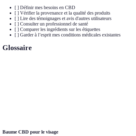
[ ] Définir mes besoins en CBD
[ ] Vérifier la provenance et la qualité des produits
[ ] Lire des témoignages et avis d'autres utilisateurs
[ ] Consulter un professionnel de santé
[ ] Comparer les ingrédients sur les étiquettes
[ ] Garder à l’esprit mes conditions médicales existantes
Glossaire
Terme
Définition
CBD
Cannabidiol, composé non psychoactif du chanvre.
THC
Tétrahydrocannabinol, le cannabinoïde psychoactif.
Plante utilisée pour produire le CBD et d'autres
Chanvre
dérivés.
Baume CBD pour le visage