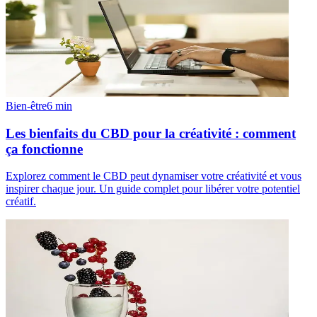
Bien-être
6
min
Les bienfaits du CBD pour la créativité : comment
ça fonctionne
Explorez comment le CBD peut dynamiser votre créativité et vous
inspirer chaque jour. Un guide complet pour libérer votre potentiel
créatif.