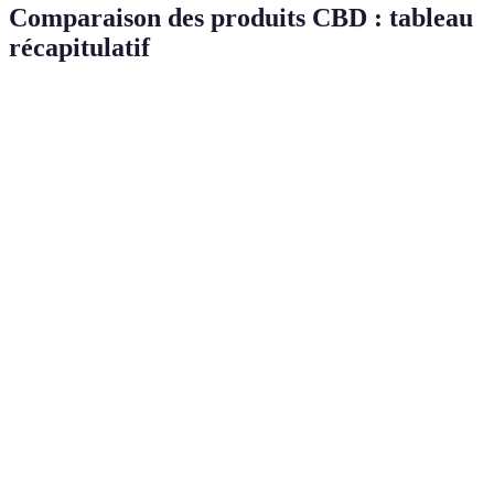
Comparaison des produits CBD : tableau
récapitulatif
Type de Produit
Mode d'Administration
Temps d'Action
Huiles
Sublinguale
Rapide
Capsules
Orale
Moyen
Baumes
Topique
Lent