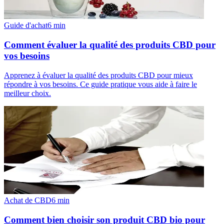
Guide d'achat
6
min
Comment évaluer la qualité des produits CBD pour
vos besoins
Apprenez à évaluer la qualité des produits CBD pour mieux
répondre à vos besoins. Ce guide pratique vous aide à faire le
meilleur choix.
Achat de CBD
6
min
Comment bien choisir son produit CBD bio pour