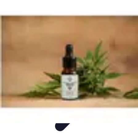
Mon CBD Pro
Achat et qualité
Utilisation du CBD
Achat
Utilisation
Tendances CBD
Mon CBD Pro