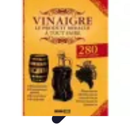
Mon CBD Pro
Achat et qualité
Utilisation du CBD
Achat
Utilisation
Tendances CBD
Mon CBD Pro