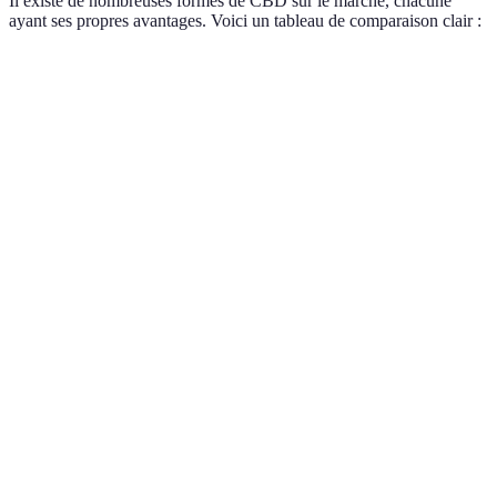
Il existe de nombreuses formes de CBD sur le marché, chacune
ayant ses propres avantages. Voici un tableau de comparaison clair :
Forme de CBD
Avantages
Inconvénients
Recommandé 
Absorption
rapide,
Goût
Huile
Anxiété, doule
dosage
prononcé
flexible
Dosage
Action plus
Utilisation
Gélules
précis, goût
lente
quotidienne
neutre
Application
Peut ne pas
localisée,
Crèmes
pénétrer en
Douleurs local
facile à
profondeur
utiliser
Varieté