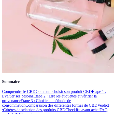
Sommaire
Comprendre le CBD
Comment choisir son produit CBD
Étape 1 :
Évaluer ses besoins
Étape 2 : Lire les étiquettes et vérifier la
provenance
Étape 3 : Choisir la méthode de
consommation
Comparaison des différentes formes de CBD
Verdict
:
Critères de sélection des produits CBD
Checklist avant achat
FAQ