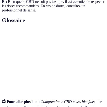
R :
Bien que le CBD ne soit pas toxique, il est essentiel de respecter
les doses recommandées. En cas de doute, consultez un
professionnel de santé.
Glossaire
Terme
Définition
Composé chimique actif présent dans la plante de
Cannabinoïde
cannabis.
Processus d'obtention des cannabinoïdes de la
Extraction
plante de chanvre.
Tétra-hydrocannabinol, le principal composé
THC
psychoactif du cannabis.
📺 Pour aller plus loin :
Comprendre le CBD et ses bienfaits
, une