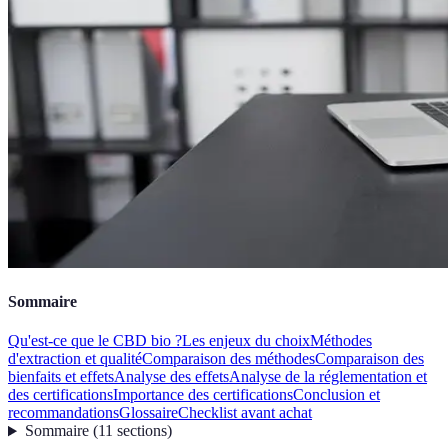
Sommaire
Qu'est-ce que le CBD bio ?
Les enjeux du choix
Méthodes
d'extraction et qualité
Comparaison des méthodes
Comparaison des
bienfaits et effets
Analyse des effets
Analyse de la réglementation et
des certifications
Importance des certifications
Conclusion et
recommandations
Glossaire
Checklist avant achat
Sommaire
(
11
sections
)