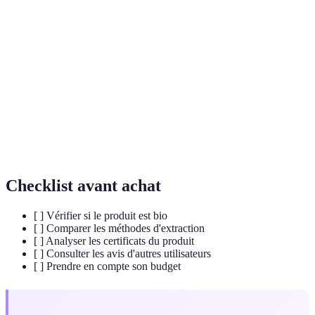
Terme
Définition
Cannabidiol, un composé du chanvre sans effets
CBD
psychoactifs, reconnu pour ses propriétés thérapeutiques.
Produit provenant de l'agriculture biologique, cultivé sans
Bio
pesticides ni additifs synthétiques.
Tétrahydrocannabinol, le principal composé psychoactif
THC
du cannabis, généralement régulé par la loi.
Checklist avant achat
[ ] Vérifier si le produit est bio
[ ] Comparer les méthodes d'extraction
[ ] Analyser les certificats du produit
[ ] Consulter les avis d'autres utilisateurs
[ ] Prendre en compte son budget