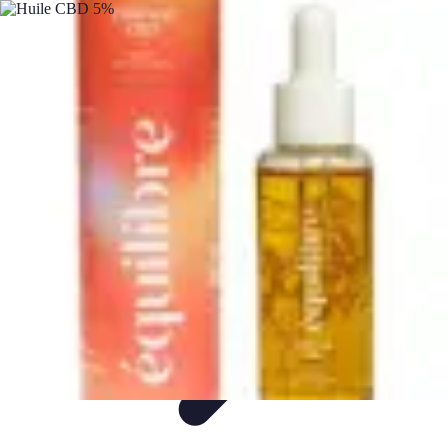
Mon CBD Pro
Achat et qualité
Utilisation du CBD
Achat
Utilisation
Tendances CBD
Mon CBD Pro