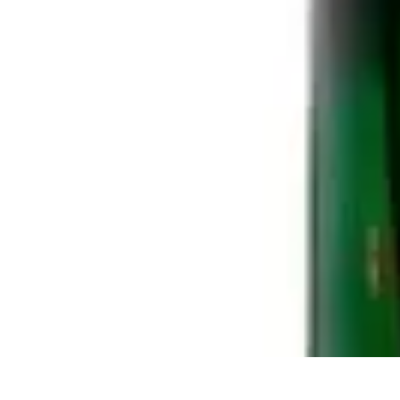
Mon CBD Pro
Achat et qualité
Utilisation du CBD
Achat
Utilisation
Tendances CBD
Mon CBD Pro