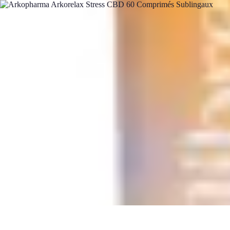
Mon CBD Pro
Achat et qualité
Utilisation du CBD
Achat
Utilisation
Tendances CBD
Mon CBD Pro