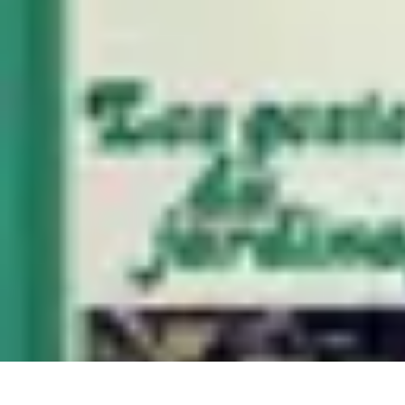
Mon CBD Pro
Achat et qualité
Utilisation du CBD
Achat
Utilisation
Tendances CBD
Mon CBD Pro