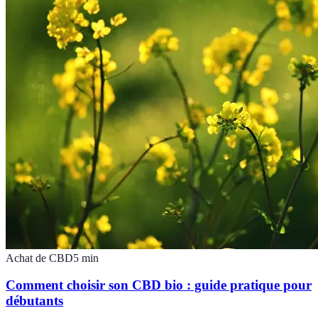
Achat de CBD
5
min
Comment choisir son CBD bio : guide pratique pour
débutants