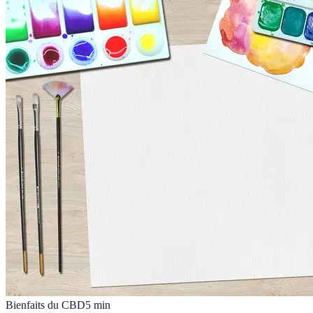
Bienfaits du CBD
5
min