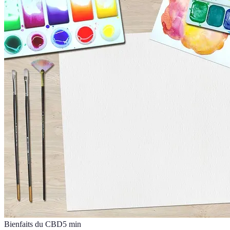
Bienfaits du CBD
5
min