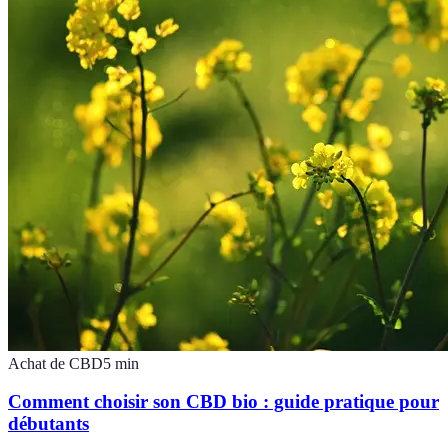
Achat de CBD
5
min
Comment choisir son CBD bio : guide pratique pour
débutants