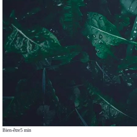
Bien-être
5
min