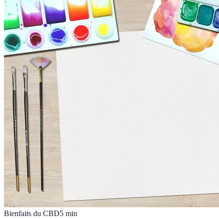
Bienfaits du CBD
5
min