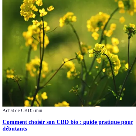
Achat de CBD
5
min
Comment choisir son CBD bio : guide pratique pour
débutants