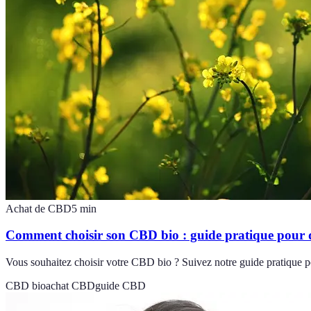
Achat de CBD
5
min
Comment choisir son CBD bio : guide pratique pour 
Vous souhaitez choisir votre CBD bio ? Suivez notre guide pratique po
CBD bio
achat CBD
guide CBD