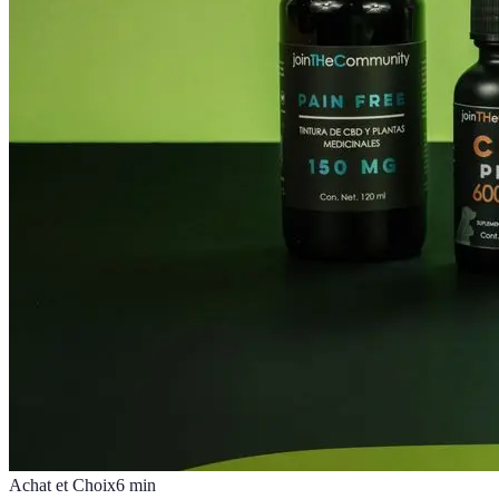
Achat et Choix
6
min