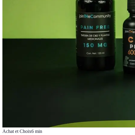
Achat et Choix
6
min